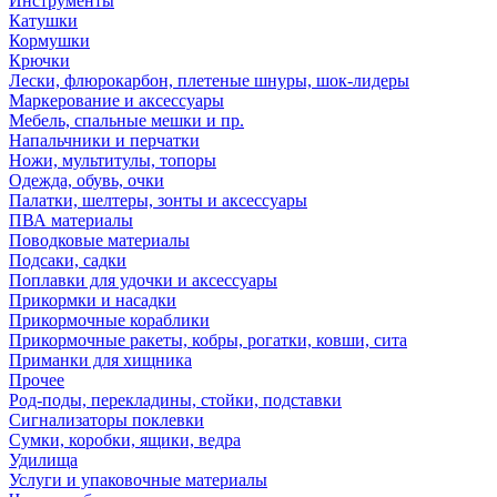
Инструменты
Катушки
Кормушки
Крючки
Лески, флюрокарбон, плетеные шнуры, шок-лидеры
Маркерование и аксессуары
Мебель, спальные мешки и пр.
Напальчники и перчатки
Ножи, мультитулы, топоры
Одежда, обувь, очки
Палатки, шелтеры, зонты и аксессуары
ПВА материалы
Поводковые материалы
Подсаки, садки
Поплавки для удочки и аксессуары
Прикормки и насадки
Прикормочные кораблики
Прикормочные ракеты, кобры, рогатки, ковши, сита
Приманки для хищника
Прочее
Род-поды, перекладины, стойки, подставки
Сигнализаторы поклевки
Сумки, коробки, ящики, ведра
Удилища
Услуги и упаковочные материалы