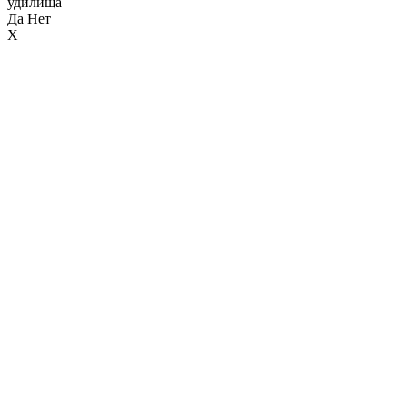
удилища
Да
Нет
X