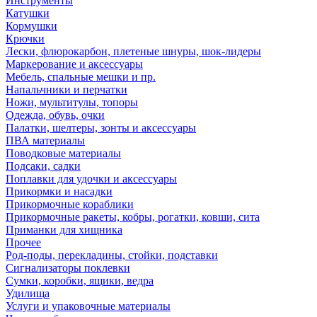
Инструменты
Катушки
Кормушки
Крючки
Лески, флюрокарбон, плетеные шнуры, шок-лидеры
Маркерование и аксессуары
Мебель, спальные мешки и пр.
Напальчники и перчатки
Ножи, мультитулы, топоры
Одежда, обувь, очки
Палатки, шелтеры, зонты и аксессуары
ПВА материалы
Поводковые материалы
Подсаки, садки
Поплавки для удочки и аксессуары
Прикормки и насадки
Прикормочные кораблики
Прикормочные ракеты, кобры, рогатки, ковши, сита
Приманки для хищника
Прочее
Род-поды, перекладины, стойки, подставки
Сигнализаторы поклевки
Сумки, коробки, ящики, ведра
Удилища
Услуги и упаковочные материалы