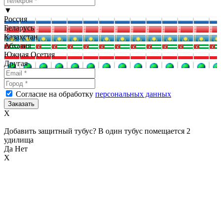
▼
Россия
Беларусь
Казахстан
Абхазия
Южная Осетия
Другая
Согласие на обработку
персональных данных
X
Добавить защитный тубус? В один тубус помещается 2
удилища
Да
Нет
X