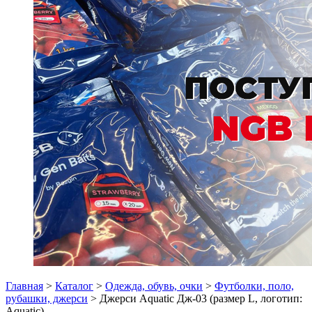
Главная
>
Каталог
>
Одежда, обувь, очки
>
Футболки, поло,
рубашки, джерси
> Джерси Аquatic Дж-03 (размер L, логотип:
Аquatic)