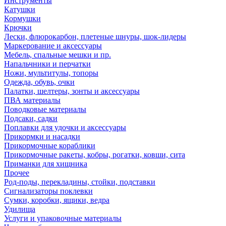
Инструменты
Катушки
Кормушки
Крючки
Лески, флюрокарбон, плетеные шнуры, шок-лидеры
Маркерование и аксессуары
Мебель, спальные мешки и пр.
Напальчники и перчатки
Ножи, мультитулы, топоры
Одежда, обувь, очки
Палатки, шелтеры, зонты и аксессуары
ПВА материалы
Поводковые материалы
Подсаки, садки
Поплавки для удочки и аксессуары
Прикормки и насадки
Прикормочные кораблики
Прикормочные ракеты, кобры, рогатки, ковши, сита
Приманки для хищника
Прочее
Род-поды, перекладины, стойки, подставки
Сигнализаторы поклевки
Сумки, коробки, ящики, ведра
Удилища
Услуги и упаковочные материалы