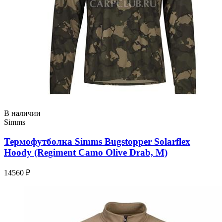
В наличии
Simms
Термофутболка Simms Bugstopper Solarflex
Hoody (Regiment Camo Olive Drab, M)
14560 ₽