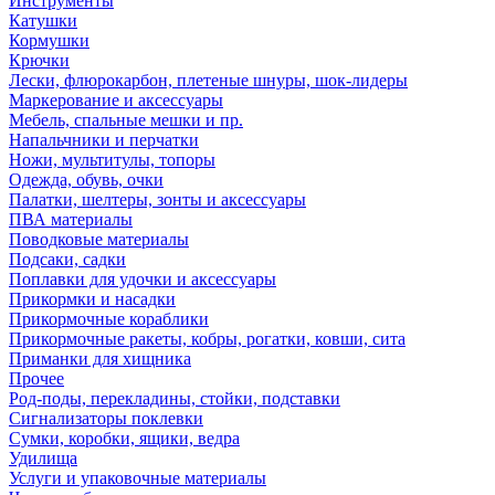
Инструменты
Катушки
Кормушки
Крючки
Лески, флюрокарбон, плетеные шнуры, шок-лидеры
Маркерование и аксессуары
Мебель, спальные мешки и пр.
Напальчники и перчатки
Ножи, мультитулы, топоры
Одежда, обувь, очки
Палатки, шелтеры, зонты и аксессуары
ПВА материалы
Поводковые материалы
Подсаки, садки
Поплавки для удочки и аксессуары
Прикормки и насадки
Прикормочные кораблики
Прикормочные ракеты, кобры, рогатки, ковши, сита
Приманки для хищника
Прочее
Род-поды, перекладины, стойки, подставки
Сигнализаторы поклевки
Сумки, коробки, ящики, ведра
Удилища
Услуги и упаковочные материалы