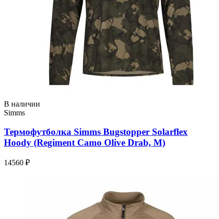
В наличии
Simms
Термофутболка Simms Bugstopper Solarflex
Hoody (Regiment Camo Olive Drab, M)
14560 ₽