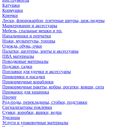
Инструменты
Катушки
Кормушки
Крючки
Лески, флюрокарбон, плетеные шнуры, шок-лидеры
Маркерование и аксессуары
Мебель, спальные мешки и пр.
Напальчники и перчатки
Ножи, мультитулы, топоры
Одежда, обувь, очки
Палатки, шелтеры, зонты и аксессуары
ПВА материалы
Поводковые материалы
Подсаки, садки
Поплавки для удочки и аксессуары
Прикормки и насадки
Прикормочные кораблики
Прикормочные ракеты, кобры, рогатки, ковши, сита
Приманки для хищника
Прочее
Род-поды, перекладины, стойки, подставки
Сигнализаторы поклевки
Сумки, коробки, ящики, ведра
Удилища
Услуги и упаковочные материалы