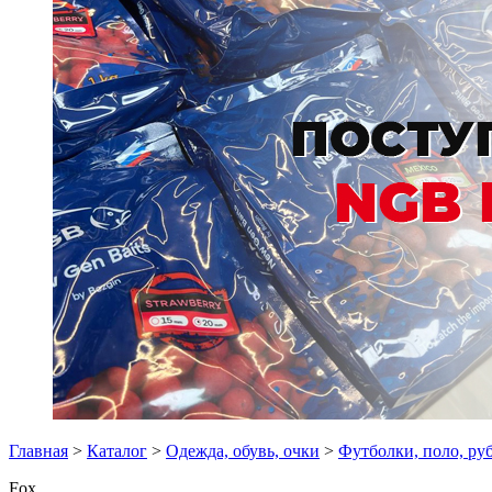
Главная
>
Каталог
>
Одежда, обувь, очки
>
Футболки, поло, ру
Fox