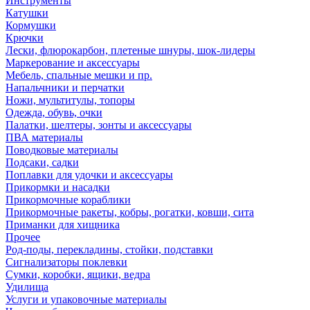
Инструменты
Катушки
Кормушки
Крючки
Лески, флюрокарбон, плетеные шнуры, шок-лидеры
Маркерование и аксессуары
Мебель, спальные мешки и пр.
Напальчники и перчатки
Ножи, мультитулы, топоры
Одежда, обувь, очки
Палатки, шелтеры, зонты и аксессуары
ПВА материалы
Поводковые материалы
Подсаки, садки
Поплавки для удочки и аксессуары
Прикормки и насадки
Прикормочные кораблики
Прикормочные ракеты, кобры, рогатки, ковши, сита
Приманки для хищника
Прочее
Род-поды, перекладины, стойки, подставки
Сигнализаторы поклевки
Сумки, коробки, ящики, ведра
Удилища
Услуги и упаковочные материалы