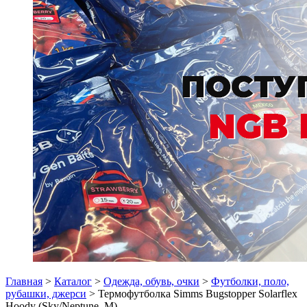
Главная
>
Каталог
>
Одежда, обувь, очки
>
Футболки, поло,
рубашки, джерси
> Термофутболка Simms Bugstopper Solarflex
Hoody (Sky/Neptune, M)