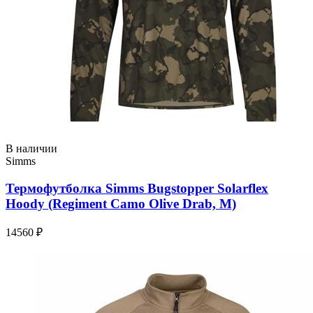
В наличии
Simms
Термофутболка Simms Bugstopper Solarflex
Hoody (Regiment Camo Olive Drab, M)
14560 ₽