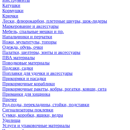
Инструменты
Катушки
Кормушки
Крючки
Лески, флюрокарбон, плетеные шнуры, шок-лидеры
Маркерование и аксессуары
Мебель, спальные мешки и пр.
Напальчники и перчатки
Ножи, мультитулы, топоры
Одежда, обувь, очки
Палатки, шелтеры, зонты и аксессуары
ПВА материалы
Поводковые материалы
Подсаки, садки
Поплавки для удочки и аксессуары
Прикормки и насадки
Прикормочные кораблики
Прикормочные ракеты, кобры, рогатки, ковши, сита
Приманки для хищника
Прочее
Род-поды, перекладины, стойки, подставки
Сигнализаторы поклевки
Сумки, коробки, ящики, ведра
Удилища
Услуги и упаковочные материалы