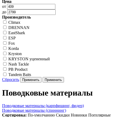
Цена
от
до
Производитель
Climax
DRENNAN
EastShark
ESP
Fox
Korda
Kryston
KRYSTON уцененный
Nash Tackle
PB Product
Tandem Baits
Сбросить
Поводковые материалы
Поводковые материалы (карпфишинг, фидер)
Поводковые материалы (спиннинг)
Сортировка:
По-умолчанию
Скидки
Новинки
Популярные