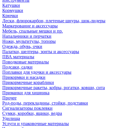
Инструменты
Катушки
Кормушки
Крючки
Лески, флюрокарбон, плетеные шнуры, шок-лидеры
Маркерование и аксессуары
Мебель, спальные мешки и пр.
Напальчники и перчатки
Ножи, мультитулы, топоры
Одежда, обувь, очки
Палатки, шелтеры, зонты и аксессуары
ПВА материалы
Поводковые материалы
Подсаки, садки
Поплавки для удочки и аксессуары
Прикормки и насадки
Прикормочные кораблики
Прикормочные ракеты, кобры, рогатки, ковши, сита
Приманки для хищника
Прочее
Род-поды, перекладины, стойки, подставки
Сигнализаторы поклевки
Сумки, коробки, ящики, ведра
Удилища
Услуги и упаковочные материалы