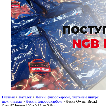
Главная
>
Каталог
>
Лески, флюрокарбон, плетеные шнуры,
шок-лидеры
>
Лески, флюорокарбон
> Леска Owner Broad
Carp SP brown 100м 0,18мм 2,6кг