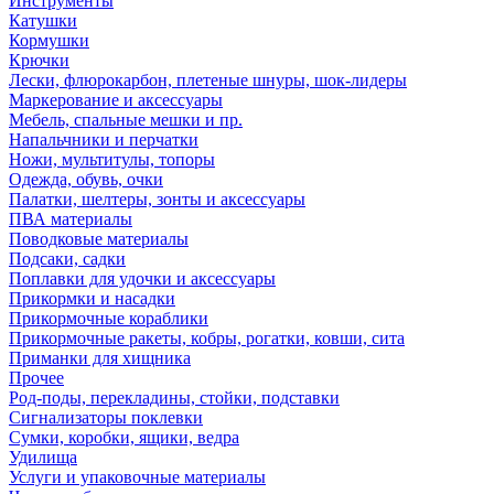
Инструменты
Катушки
Кормушки
Крючки
Лески, флюрокарбон, плетеные шнуры, шок-лидеры
Маркерование и аксессуары
Мебель, спальные мешки и пр.
Напальчники и перчатки
Ножи, мультитулы, топоры
Одежда, обувь, очки
Палатки, шелтеры, зонты и аксессуары
ПВА материалы
Поводковые материалы
Подсаки, садки
Поплавки для удочки и аксессуары
Прикормки и насадки
Прикормочные кораблики
Прикормочные ракеты, кобры, рогатки, ковши, сита
Приманки для хищника
Прочее
Род-поды, перекладины, стойки, подставки
Сигнализаторы поклевки
Сумки, коробки, ящики, ведра
Удилища
Услуги и упаковочные материалы