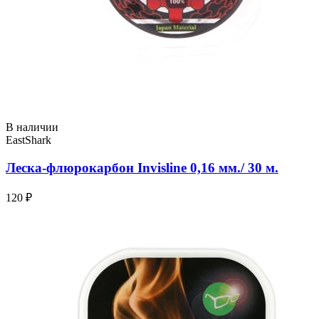
В наличии
EastShark
Леска-флюрокарбон Invisline 0,16 мм./ 30 м.
120 ₽