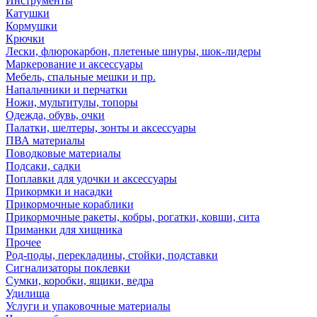
Инструменты
Катушки
Кормушки
Крючки
Лески, флюрокарбон, плетеные шнуры, шок-лидеры
Маркерование и аксессуары
Мебель, спальные мешки и пр.
Напальчники и перчатки
Ножи, мультитулы, топоры
Одежда, обувь, очки
Палатки, шелтеры, зонты и аксессуары
ПВА материалы
Поводковые материалы
Подсаки, садки
Поплавки для удочки и аксессуары
Прикормки и насадки
Прикормочные кораблики
Прикормочные ракеты, кобры, рогатки, ковши, сита
Приманки для хищника
Прочее
Род-поды, перекладины, стойки, подставки
Сигнализаторы поклевки
Сумки, коробки, ящики, ведра
Удилища
Услуги и упаковочные материалы