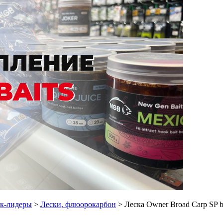
ок-лидеры
>
Лески, флюорокарбон
> Леска Owner Broad Carp SP 