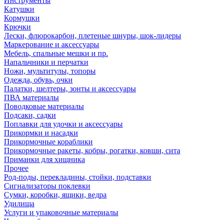
Инструменты
Катушки
Кормушки
Крючки
Лески, флюрокарбон, плетеные шнуры, шок-лидеры
Маркерование и аксессуары
Мебель, спальные мешки и пр.
Напальчники и перчатки
Ножи, мультитулы, топоры
Одежда, обувь, очки
Палатки, шелтеры, зонты и аксессуары
ПВА материалы
Поводковые материалы
Подсаки, садки
Поплавки для удочки и аксессуары
Прикормки и насадки
Прикормочные кораблики
Прикормочные ракеты, кобры, рогатки, ковши, сита
Приманки для хищника
Прочее
Род-поды, перекладины, стойки, подставки
Сигнализаторы поклевки
Сумки, коробки, ящики, ведра
Удилища
Услуги и упаковочные материалы