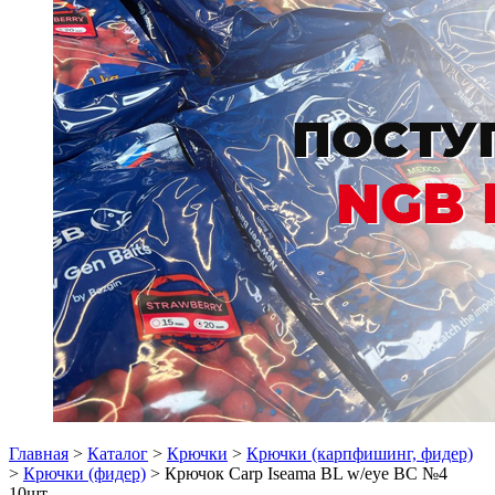
Главная
>
Каталог
>
Крючки
>
Крючки (карпфишинг, фидер)
>
Крючки (фидер)
> Крючок Carp Iseama BL w/eye BC №4
10шт