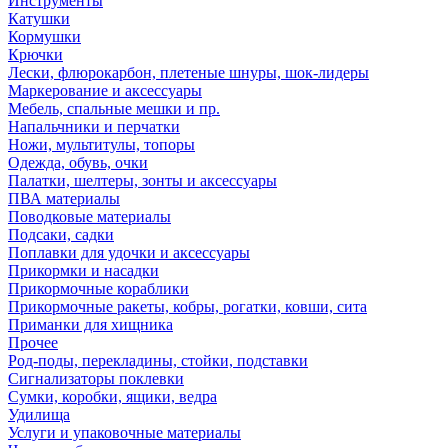
Инструменты
Катушки
Кормушки
Крючки
Лески, флюрокарбон, плетеные шнуры, шок-лидеры
Маркерование и аксессуары
Мебель, спальные мешки и пр.
Напальчники и перчатки
Ножи, мультитулы, топоры
Одежда, обувь, очки
Палатки, шелтеры, зонты и аксессуары
ПВА материалы
Поводковые материалы
Подсаки, садки
Поплавки для удочки и аксессуары
Прикормки и насадки
Прикормочные кораблики
Прикормочные ракеты, кобры, рогатки, ковши, сита
Приманки для хищника
Прочее
Род-поды, перекладины, стойки, подставки
Сигнализаторы поклевки
Сумки, коробки, ящики, ведра
Удилища
Услуги и упаковочные материалы