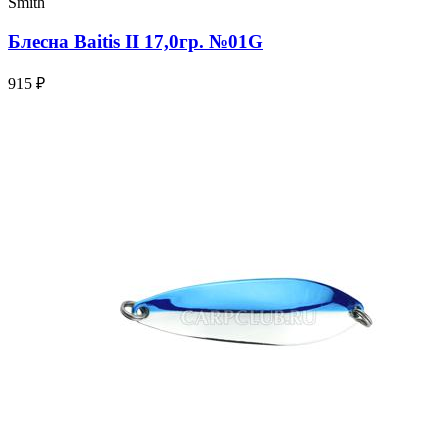
Smith
Блесна Baitis II 17,0гр. №01G
915 ₽