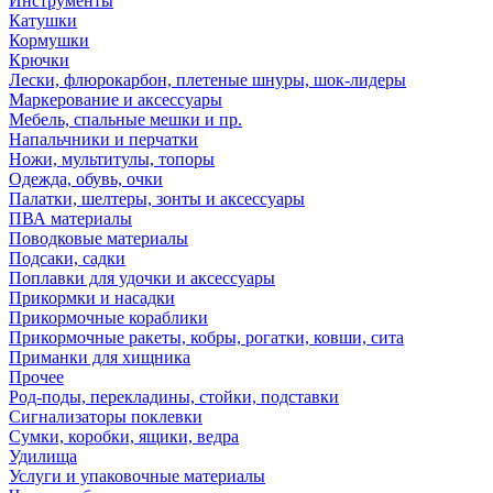
Инструменты
Катушки
Кормушки
Крючки
Лески, флюрокарбон, плетеные шнуры, шок-лидеры
Маркерование и аксессуары
Мебель, спальные мешки и пр.
Напальчники и перчатки
Ножи, мультитулы, топоры
Одежда, обувь, очки
Палатки, шелтеры, зонты и аксессуары
ПВА материалы
Поводковые материалы
Подсаки, садки
Поплавки для удочки и аксессуары
Прикормки и насадки
Прикормочные кораблики
Прикормочные ракеты, кобры, рогатки, ковши, сита
Приманки для хищника
Прочее
Род-поды, перекладины, стойки, подставки
Сигнализаторы поклевки
Сумки, коробки, ящики, ведра
Удилища
Услуги и упаковочные материалы