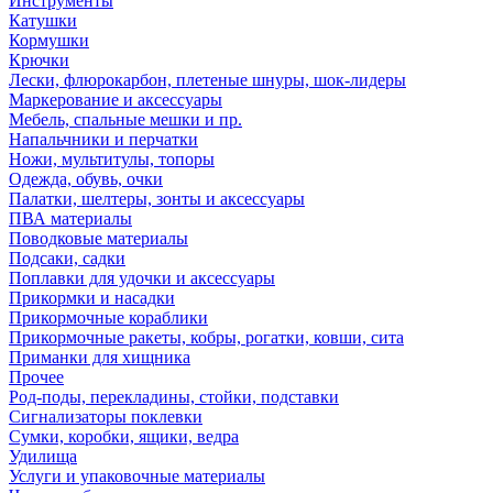
Инструменты
Катушки
Кормушки
Крючки
Лески, флюрокарбон, плетеные шнуры, шок-лидеры
Маркерование и аксессуары
Мебель, спальные мешки и пр.
Напальчники и перчатки
Ножи, мультитулы, топоры
Одежда, обувь, очки
Палатки, шелтеры, зонты и аксессуары
ПВА материалы
Поводковые материалы
Подсаки, садки
Поплавки для удочки и аксессуары
Прикормки и насадки
Прикормочные кораблики
Прикормочные ракеты, кобры, рогатки, ковши, сита
Приманки для хищника
Прочее
Род-поды, перекладины, стойки, подставки
Сигнализаторы поклевки
Сумки, коробки, ящики, ведра
Удилища
Услуги и упаковочные материалы