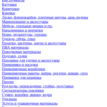
Инструменты
Катушки
Кормушки
Крючки
Лески, флюрокарбон, плетеные шнуры, шок-лидеры
Маркерование и аксессуары
Мебель, спальные мешки и пр.
Напальчники и перчатки
Ножи, мультитулы, топоры
Одежда, обувь, очки
Палатки, шелтеры, зонты и аксессуары
ПВА материалы
Поводковые материалы
Подсаки, садки
Поплавки для удочки и аксессуары
Прикормки и насадки
Прикормочные кораблики
Прикормочные ракеты, кобры, рогатки, ковши, сита
Приманки для хищника
Прочее
Род-поды, перекладины, стойки, подставки
Сигнализаторы поклевки
Сумки, коробки, ящики, ведра
Удилища
Услуги и упаковочные материалы