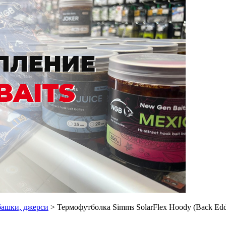
башки, джерси
> Термофутболка Simms SolarFlex Hoody (Back Eddy