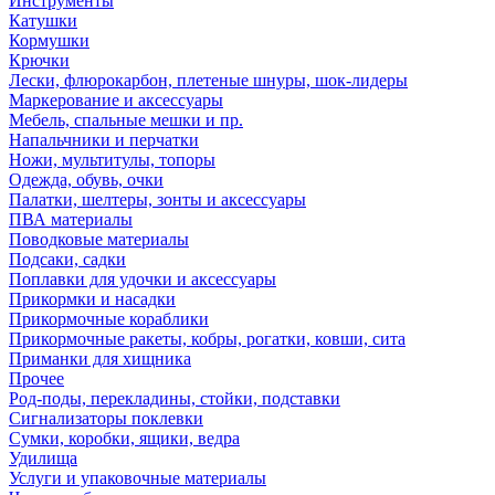
Инструменты
Катушки
Кормушки
Крючки
Лески, флюрокарбон, плетеные шнуры, шок-лидеры
Маркерование и аксессуары
Мебель, спальные мешки и пр.
Напальчники и перчатки
Ножи, мультитулы, топоры
Одежда, обувь, очки
Палатки, шелтеры, зонты и аксессуары
ПВА материалы
Поводковые материалы
Подсаки, садки
Поплавки для удочки и аксессуары
Прикормки и насадки
Прикормочные кораблики
Прикормочные ракеты, кобры, рогатки, ковши, сита
Приманки для хищника
Прочее
Род-поды, перекладины, стойки, подставки
Сигнализаторы поклевки
Сумки, коробки, ящики, ведра
Удилища
Услуги и упаковочные материалы