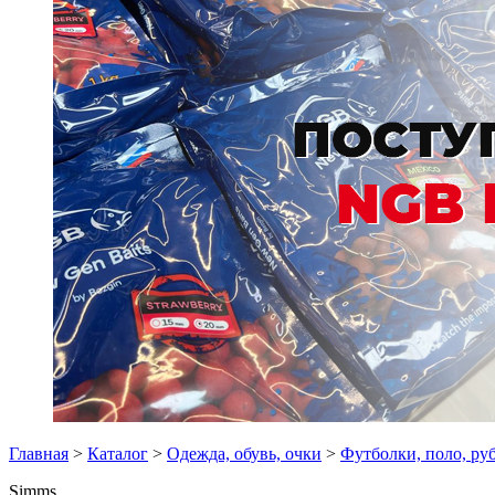
Главная
>
Каталог
>
Одежда, обувь, очки
>
Футболки, поло, ру
Simms