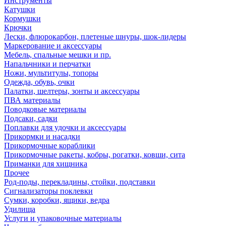
Инструменты
Катушки
Кормушки
Крючки
Лески, флюрокарбон, плетеные шнуры, шок-лидеры
Маркерование и аксессуары
Мебель, спальные мешки и пр.
Напальчники и перчатки
Ножи, мультитулы, топоры
Одежда, обувь, очки
Палатки, шелтеры, зонты и аксессуары
ПВА материалы
Поводковые материалы
Подсаки, садки
Поплавки для удочки и аксессуары
Прикормки и насадки
Прикормочные кораблики
Прикормочные ракеты, кобры, рогатки, ковши, сита
Приманки для хищника
Прочее
Род-поды, перекладины, стойки, подставки
Сигнализаторы поклевки
Сумки, коробки, ящики, ведра
Удилища
Услуги и упаковочные материалы