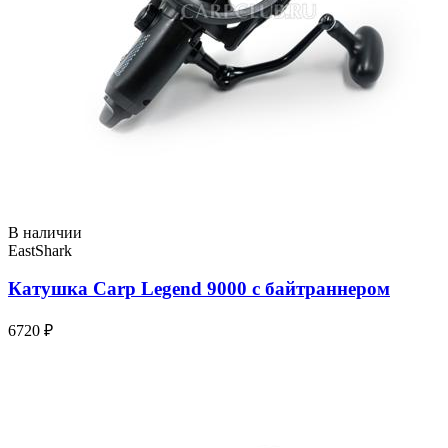
В наличии
EastShark
Катушка Carp Legend 9000 с байтраннером
6720 ₽