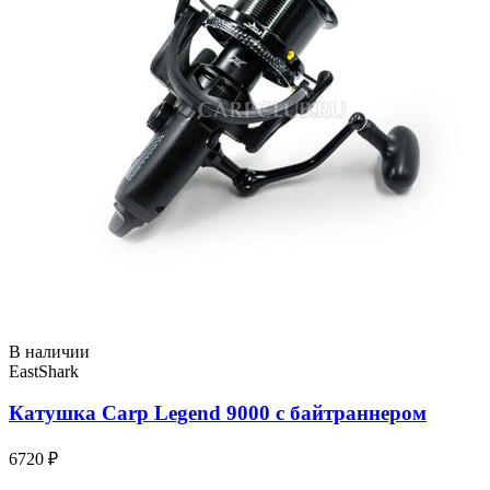
В наличии
EastShark
Катушка Carp Legend 9000 с байтраннером
6720 ₽