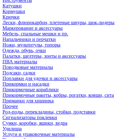
Инструменты
Катушки
Кормушки
Крючки
Лески, флюрокарбон, плетеные шнуры, шок-лидеры
Маркерование и аксессуары
Мебель, спальные мешки и пр.
Напальчники и перчатки
Ножи, мультитулы, топоры
Одежда, обувь, очки
Палатки, шелтеры, зонты и аксессуары
ПВА материалы
Поводковые материалы
Подсаки, садки
Поплавки для удочки и аксессуары
Прикормки и насадки
Прикормочные кораблики
Прикормочные ракеты, кобры, рогатки, ковши, сита
Приманки для хищника
Прочее
Род-поды, перекладины, стойки, подставки
Сигнализаторы поклевки
Сумки, коробки, ящики, ведра
Удилища
Услуги и упаковочные материалы