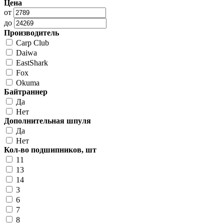
Цена
от
до
Производитель
Carp Club
Daiwa
EastShark
Fox
Okuma
Байтраннер
Да
Нет
Дополнительная шпуля
Да
Нет
Кол-во подшипников, шт
11
13
14
3
6
7
8