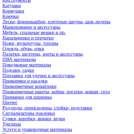
Инструменты
Катушки
Кормушки
Крючки
Лески, флюрокарбон, плетеные шнуры, шок-лидеры
Маркерование и аксессуары
Мебель, спальные мешки и пр.
Напальчники и перчатки
Ножи, мультитулы, топоры
Одежда, обувь, очки
Палатки, шелтеры, зонты и аксессуары
ПВА материалы
Поводковые материалы
Подсаки, садки
Поплавки для удочки и аксессуары
Прикормки и насадки
Прикормочные кораблики
Прикормочные ракеты, кобры, рогатки, ковши, сита
Приманки для хищника
Прочее
Род-поды, перекладины, стойки, подставки
Сигнализаторы поклевки
Сумки, коробки, ящики, ведра
Удилища
Услуги и упаковочные материалы