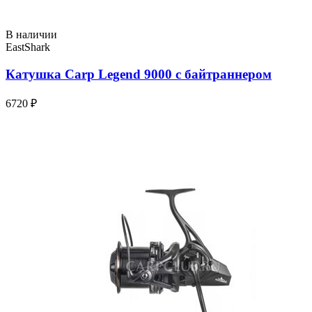
В наличии
EastShark
Катушка Carp Legend 9000 с байтраннером
6720 ₽