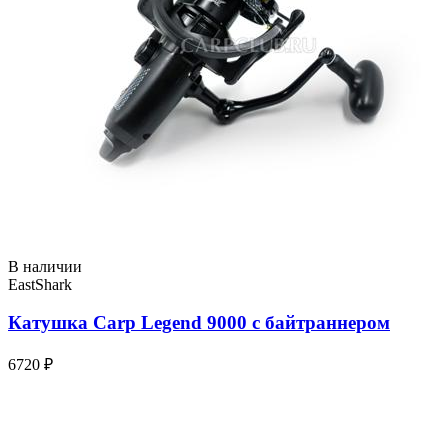
В наличии
EastShark
Катушка Carp Legend 9000 с байтраннером
6720 ₽