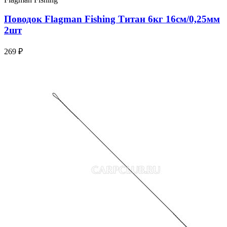
Поводок Flagman Fishing Титан 6кг 16см/0,25мм
2шт
269 ₽