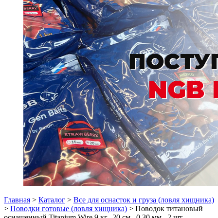
Главная
>
Каталог
>
Все для оснасток и груза (ловля хищника)
>
Поводки готовые (ловля хищника)
> Поводок титановый
оснащенный Titanium Wire 9 кг., 20 см., 0.30 мм., 2 шт.