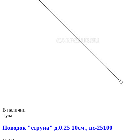
В наличии
Тула
Поводок "струна" д.0.25 10см., пс-25100