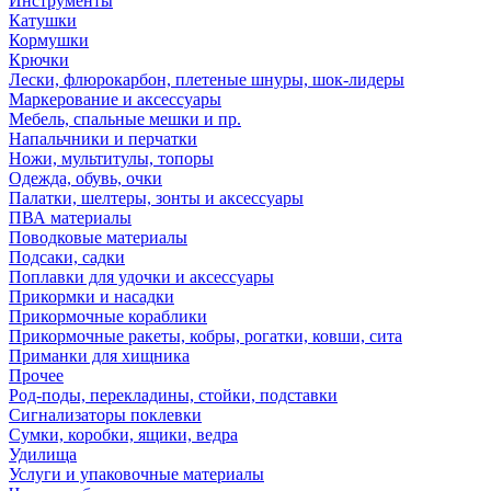
Инструменты
Катушки
Кормушки
Крючки
Лески, флюрокарбон, плетеные шнуры, шок-лидеры
Маркерование и аксессуары
Мебель, спальные мешки и пр.
Напальчники и перчатки
Ножи, мультитулы, топоры
Одежда, обувь, очки
Палатки, шелтеры, зонты и аксессуары
ПВА материалы
Поводковые материалы
Подсаки, садки
Поплавки для удочки и аксессуары
Прикормки и насадки
Прикормочные кораблики
Прикормочные ракеты, кобры, рогатки, ковши, сита
Приманки для хищника
Прочее
Род-поды, перекладины, стойки, подставки
Сигнализаторы поклевки
Сумки, коробки, ящики, ведра
Удилища
Услуги и упаковочные материалы