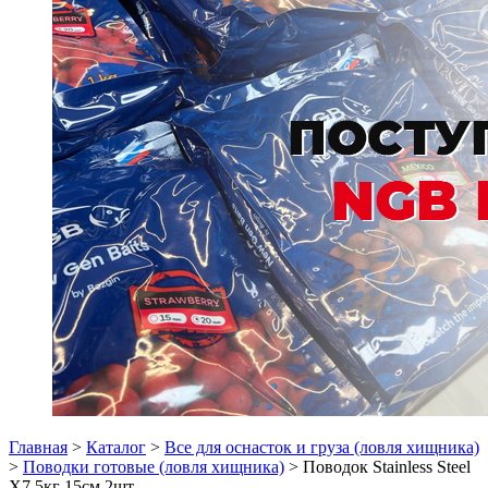
Главная
>
Каталог
>
Все для оснасток и груза (ловля хищника)
>
Поводки готовые (ловля хищника)
> Поводок Stainless Steel
X7 5кг 15см 2шт