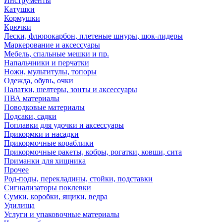
Инструменты
Катушки
Кормушки
Крючки
Лески, флюрокарбон, плетеные шнуры, шок-лидеры
Маркерование и аксессуары
Мебель, спальные мешки и пр.
Напальчники и перчатки
Ножи, мультитулы, топоры
Одежда, обувь, очки
Палатки, шелтеры, зонты и аксессуары
ПВА материалы
Поводковые материалы
Подсаки, садки
Поплавки для удочки и аксессуары
Прикормки и насадки
Прикормочные кораблики
Прикормочные ракеты, кобры, рогатки, ковши, сита
Приманки для хищника
Прочее
Род-поды, перекладины, стойки, подставки
Сигнализаторы поклевки
Сумки, коробки, ящики, ведра
Удилища
Услуги и упаковочные материалы