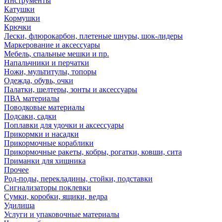
Инструменты
Катушки
Кормушки
Крючки
Лески, флюрокарбон, плетеные шнуры, шок-лидеры
Маркерование и аксессуары
Мебель, спальные мешки и пр.
Напальчники и перчатки
Ножи, мультитулы, топоры
Одежда, обувь, очки
Палатки, шелтеры, зонты и аксессуары
ПВА материалы
Поводковые материалы
Подсаки, садки
Поплавки для удочки и аксессуары
Прикормки и насадки
Прикормочные кораблики
Прикормочные ракеты, кобры, рогатки, ковши, сита
Приманки для хищника
Прочее
Род-поды, перекладины, стойки, подставки
Сигнализаторы поклевки
Сумки, коробки, ящики, ведра
Удилища
Услуги и упаковочные материалы