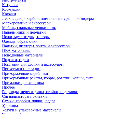
Инструменты
Катушки
Кормушки
Крючки
Лески, флюрокарбон, плетеные шнуры, шок-лидеры
Маркерование и аксессуары
Мебель, спальные мешки и пр.
Напальчники и перчатки
Ножи, мультитулы, топоры
Одежда, обувь, очки
Палатки, шелтеры, зонты и аксессуары
ПВА материалы
Поводковые материалы
Подсаки, садки
Поплавки для удочки и аксессуары
Прикормки и насадки
Прикормочные кораблики
Прикормочные ракеты, кобры, рогатки, ковши, сита
Приманки для хищника
Прочее
Род-поды, перекладины, стойки, подставки
Сигнализаторы поклевки
Сумки, коробки, ящики, ведра
Удилища
Услуги и упаковочные материалы