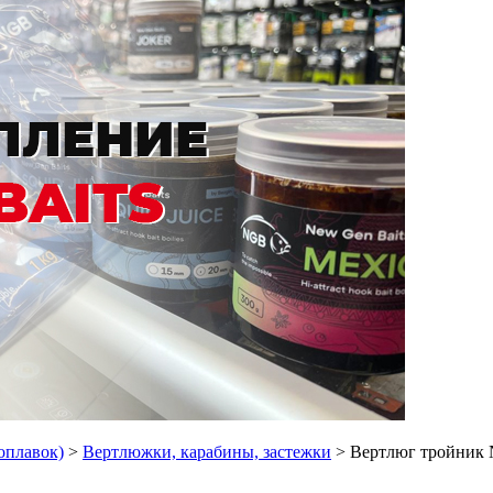
поплавок)
>
Вертлюжки, карабины, застежки
> Вертлюг тройник №