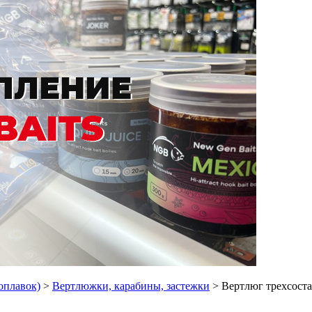
поплавок)
>
Вертлюжки, карабины, застежки
> Вертлюг трехсоста