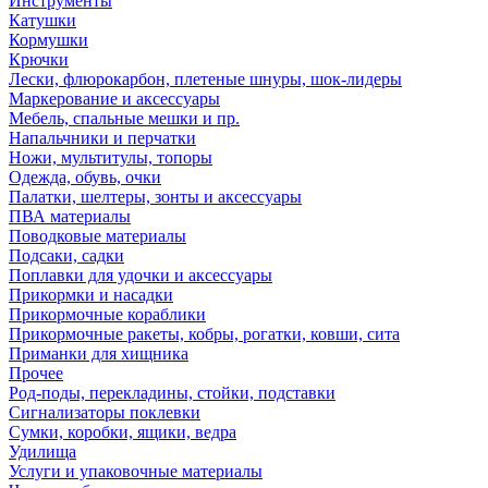
Инструменты
Катушки
Кормушки
Крючки
Лески, флюрокарбон, плетеные шнуры, шок-лидеры
Маркерование и аксессуары
Мебель, спальные мешки и пр.
Напальчники и перчатки
Ножи, мультитулы, топоры
Одежда, обувь, очки
Палатки, шелтеры, зонты и аксессуары
ПВА материалы
Поводковые материалы
Подсаки, садки
Поплавки для удочки и аксессуары
Прикормки и насадки
Прикормочные кораблики
Прикормочные ракеты, кобры, рогатки, ковши, сита
Приманки для хищника
Прочее
Род-поды, перекладины, стойки, подставки
Сигнализаторы поклевки
Сумки, коробки, ящики, ведра
Удилища
Услуги и упаковочные материалы