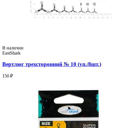
В наличии
EastShark
Вертлюг трехсторонний № 10 (уп./8шт.)
150 ₽