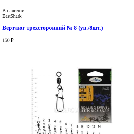
В наличии
EastShark
Вертлюг трехсторонний № 8 (уп./8шт.)
150 ₽