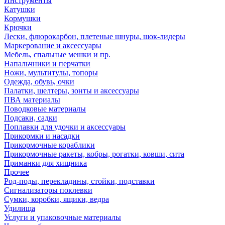
Инструменты
Катушки
Кормушки
Крючки
Лески, флюрокарбон, плетеные шнуры, шок-лидеры
Маркерование и аксессуары
Мебель, спальные мешки и пр.
Напальчники и перчатки
Ножи, мультитулы, топоры
Одежда, обувь, очки
Палатки, шелтеры, зонты и аксессуары
ПВА материалы
Поводковые материалы
Подсаки, садки
Поплавки для удочки и аксессуары
Прикормки и насадки
Прикормочные кораблики
Прикормочные ракеты, кобры, рогатки, ковши, сита
Приманки для хищника
Прочее
Род-поды, перекладины, стойки, подставки
Сигнализаторы поклевки
Сумки, коробки, ящики, ведра
Удилища
Услуги и упаковочные материалы