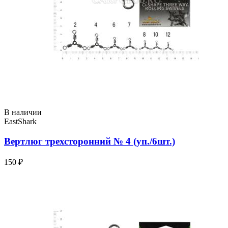
В наличии
EastShark
Вертлюг трехсторонний № 4 (уп./6шт.)
150 ₽