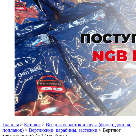
Главная
>
Каталог
>
Все для оснасток и груза (фидер, донная,
поплавок)
>
Вертлюжки, карабины, застежки
> Вертлюг
трехсторонний № 12 (уп./8шт.)