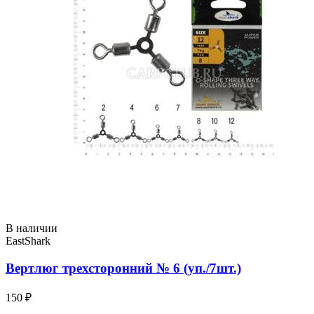
В наличии
EastShark
Вертлюг трехсторонний № 6 (уп./7шт.)
150 ₽