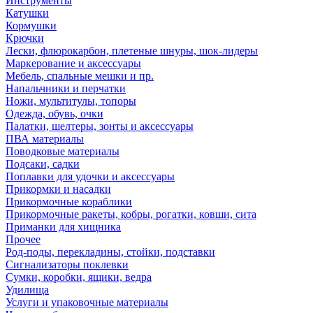
Инструменты
Катушки
Кормушки
Крючки
Лески, флюрокарбон, плетеные шнуры, шок-лидеры
Маркерование и аксессуары
Мебель, спальные мешки и пр.
Напальчники и перчатки
Ножи, мультитулы, топоры
Одежда, обувь, очки
Палатки, шелтеры, зонты и аксессуары
ПВА материалы
Поводковые материалы
Подсаки, садки
Поплавки для удочки и аксессуары
Прикормки и насадки
Прикормочные кораблики
Прикормочные ракеты, кобры, рогатки, ковши, сита
Приманки для хищника
Прочее
Род-поды, перекладины, стойки, подставки
Сигнализаторы поклевки
Сумки, коробки, ящики, ведра
Удилища
Услуги и упаковочные материалы