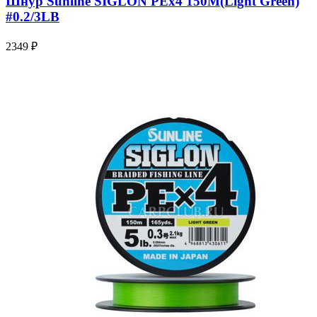
Шнур Sunline SIGLON PEx4 150M(Light Green)
#0.2/3LB
2349 ₽