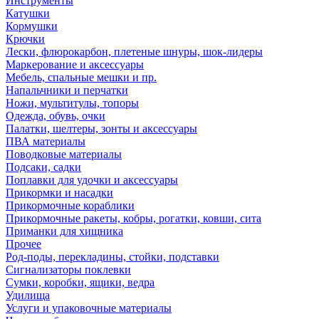
Инструменты
Катушки
Кормушки
Крючки
Лески, флюрокарбон, плетеные шнуры, шок-лидеры
Маркерование и аксессуары
Мебель, спальные мешки и пр.
Напальчники и перчатки
Ножи, мультитулы, топоры
Одежда, обувь, очки
Палатки, шелтеры, зонты и аксессуары
ПВА материалы
Поводковые материалы
Подсаки, садки
Поплавки для удочки и аксессуары
Прикормки и насадки
Прикормочные кораблики
Прикормочные ракеты, кобры, рогатки, ковши, сита
Приманки для хищника
Прочее
Род-поды, перекладины, стойки, подставки
Сигнализаторы поклевки
Сумки, коробки, ящики, ведра
Удилища
Услуги и упаковочные материалы