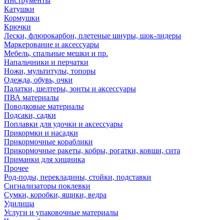
Инструменты
Катушки
Кормушки
Крючки
Лески, флюрокарбон, плетеные шнуры, шок-лидеры
Маркерование и аксессуары
Мебель, спальные мешки и пр.
Напальчники и перчатки
Ножи, мультитулы, топоры
Одежда, обувь, очки
Палатки, шелтеры, зонты и аксессуары
ПВА материалы
Поводковые материалы
Подсаки, садки
Поплавки для удочки и аксессуары
Прикормки и насадки
Прикормочные кораблики
Прикормочные ракеты, кобры, рогатки, ковши, сита
Приманки для хищника
Прочее
Род-поды, перекладины, стойки, подставки
Сигнализаторы поклевки
Сумки, коробки, ящики, ведра
Удилища
Услуги и упаковочные материалы