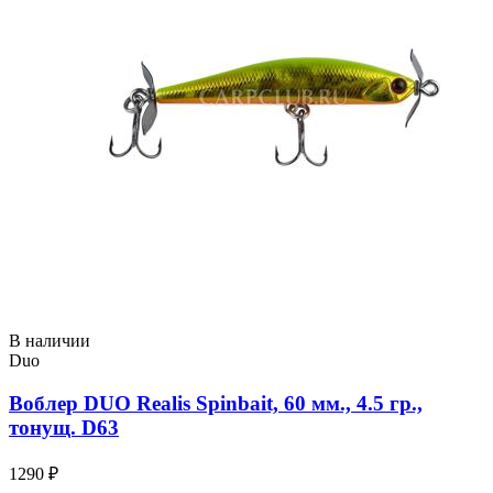
В наличии
Duo
Воблер DUO Realis Spinbait, 60 мм., 4.5 гр.,
тонущ. D63
1290 ₽