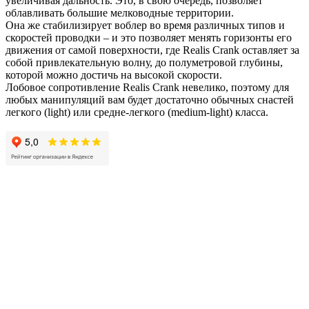
увеличивая дальность. Это, в свою очередь, позволяет
облавливать большие мелководные территории.
Она же стабилизирует воблер во время различных типов и
скоростей проводки – и это позволяет менять горизонты его
движения от самой поверхности, где Realis Crank оставляет за
собой привлекательную волну, до полуметровой глубины,
которой можно достичь на высокой скорости.
Лобовое сопротивление Realis Crank невелико, поэтому для
любых манипуляций вам будет достаточно обычных снастей
легкого (light) или средне-легкого (medium-light) класса.