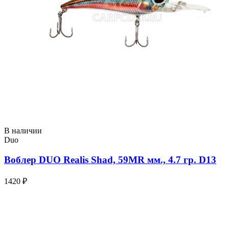
В наличии
Duo
Воблер DUO Realis Shad, 59MR мм., 4.7 гр. D13
1420 ₽