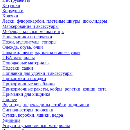
Инструменты
Катушки
Кормушки
Крючки
Лески, флюрокарбон, плетеные шнуры, шок-лидеры
Маркерование и аксессуары
Мебель, спальные мешки и пр.
Напальчники и перчатки
Ножи, мультитулы, топоры
Одежда, обувь, очки
Палатки, шелтеры, зонты и аксессуары
ПВА материалы
Поводковые материалы
Подсаки, садки
Поплавки для удочки и аксессуары
Прикормки и насадки
Прикормочные кораблики
Прикормочные ракеты, кобры, рогатки, ковши, сита
Приманки для хищника
Прочее
Род-поды, перекладины, стойки, подставки
Сигнализаторы поклевки
Сумки, коробки, ящики, ведра
Удилища
Услуги и упаковочные материалы