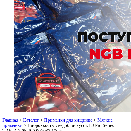
Главная
>
Каталог
>
Приманки для хищника
>
Мягкие
приманки
> Виброхвосты съедоб. искусст. LJ Pro Series
TIOGA 2.0in (05.00)/085 10шт.