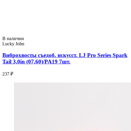
В наличии
Lucky John
Виброхвосты съедоб. искусст. LJ Pro Series Spark
Tail 3,0in (07,60)/PA19 7шт.
237 ₽