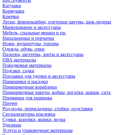
Инструменты
Катушки
Кормушки
Крючки
Лески, флюрокарбон, плетеные шнуры, шок-лидеры
Маркерование и аксессуары
Мебель, спальные мешки и пр.
Напальчники и перчатки
Ножи, мультитулы, топоры
Одежда, обувь, очки
Палатки, шелтеры, зонты и аксессуары
ПВА материалы
Поводковые материалы
Подсаки, садки
Поплавки для удочки и аксессуары
Прикормки и насадки
Прикормочные кораблики
Прикормочные ракеты, кобры, рогатки, ковши, сита
Приманки для хищника
Прочее
Род-поды, перекладины, стойки, подставки
Сигнализаторы поклевки
Сумки, коробки, ящики, ведра
Удилища
Услуги и упаковочные материалы