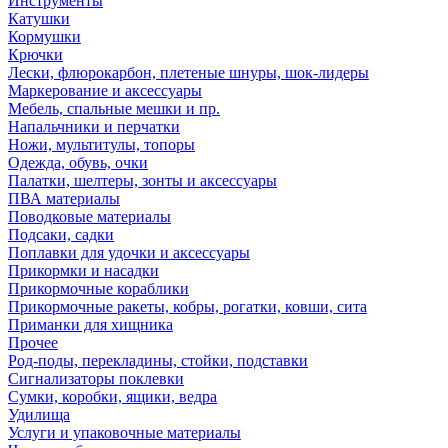
Инструменты
Катушки
Кормушки
Крючки
Лески, флюрокарбон, плетеные шнуры, шок-лидеры
Маркерование и аксессуары
Мебель, спальные мешки и пр.
Напальчники и перчатки
Ножи, мультитулы, топоры
Одежда, обувь, очки
Палатки, шелтеры, зонты и аксессуары
ПВА материалы
Поводковые материалы
Подсаки, садки
Поплавки для удочки и аксессуары
Прикормки и насадки
Прикормочные кораблики
Прикормочные ракеты, кобры, рогатки, ковши, сита
Приманки для хищника
Прочее
Род-поды, перекладины, стойки, подставки
Сигнализаторы поклевки
Сумки, коробки, ящики, ведра
Удилища
Услуги и упаковочные материалы