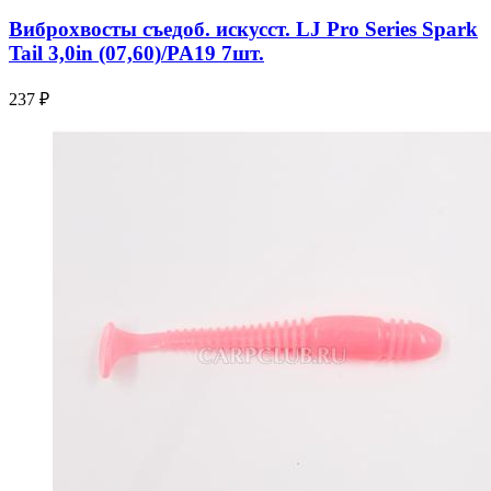
Виброхвосты съедоб. искусст. LJ Pro Series Spark
Tail 3,0in (07,60)/PA19 7шт.
237 ₽