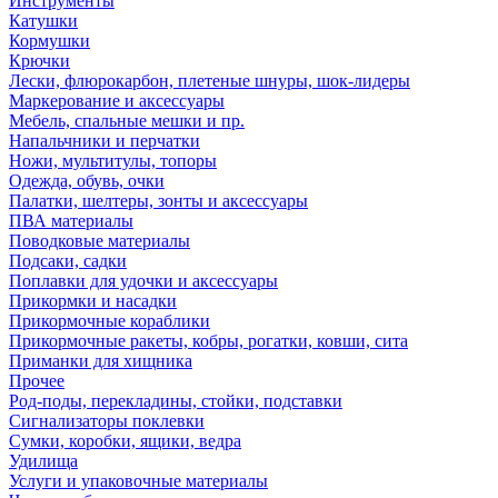
Инструменты
Катушки
Кормушки
Крючки
Лески, флюрокарбон, плетеные шнуры, шок-лидеры
Маркерование и аксессуары
Мебель, спальные мешки и пр.
Напальчники и перчатки
Ножи, мультитулы, топоры
Одежда, обувь, очки
Палатки, шелтеры, зонты и аксессуары
ПВА материалы
Поводковые материалы
Подсаки, садки
Поплавки для удочки и аксессуары
Прикормки и насадки
Прикормочные кораблики
Прикормочные ракеты, кобры, рогатки, ковши, сита
Приманки для хищника
Прочее
Род-поды, перекладины, стойки, подставки
Сигнализаторы поклевки
Сумки, коробки, ящики, ведра
Удилища
Услуги и упаковочные материалы