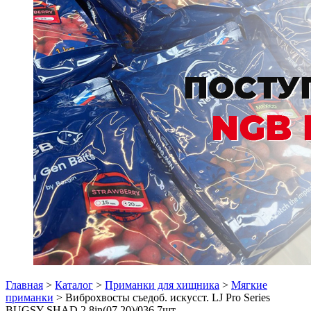
Главная
>
Каталог
>
Приманки для хищника
>
Мягкие
приманки
> Виброхвосты съедоб. искусст. LJ Pro Series
BUGSY SHAD 2.8in(07.20)/036 7шт.