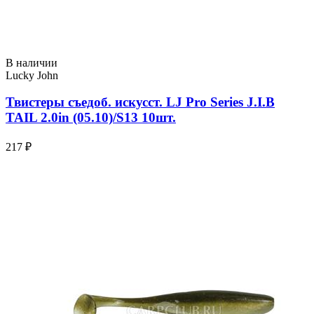
В наличии
Lucky John
Твистеры съедоб. искусст. LJ Pro Series J.I.B
TAIL 2.0in (05.10)/S13 10шт.
217 ₽