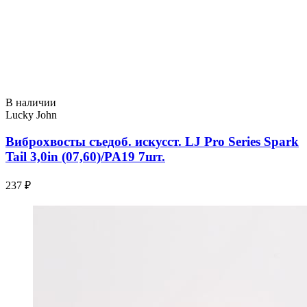
В наличии
Lucky John
Виброхвосты съедоб. искусст. LJ Pro Series Spark
Tail 3,0in (07,60)/PA19 7шт.
237 ₽