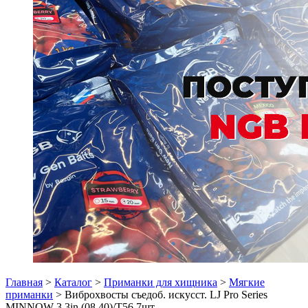
Главная
>
Каталог
>
Приманки для хищника
>
Мягкие
приманки
> Виброхвосты съедоб. искусст. LJ Pro Series
MINNOW 3.3in (08.40)/T56 7шт.