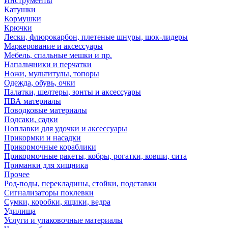
Инструменты
Катушки
Кормушки
Крючки
Лески, флюрокарбон, плетеные шнуры, шок-лидеры
Маркерование и аксессуары
Мебель, спальные мешки и пр.
Напальчники и перчатки
Ножи, мультитулы, топоры
Одежда, обувь, очки
Палатки, шелтеры, зонты и аксессуары
ПВА материалы
Поводковые материалы
Подсаки, садки
Поплавки для удочки и аксессуары
Прикормки и насадки
Прикормочные кораблики
Прикормочные ракеты, кобры, рогатки, ковши, сита
Приманки для хищника
Прочее
Род-поды, перекладины, стойки, подставки
Сигнализаторы поклевки
Сумки, коробки, ящики, ведра
Удилища
Услуги и упаковочные материалы