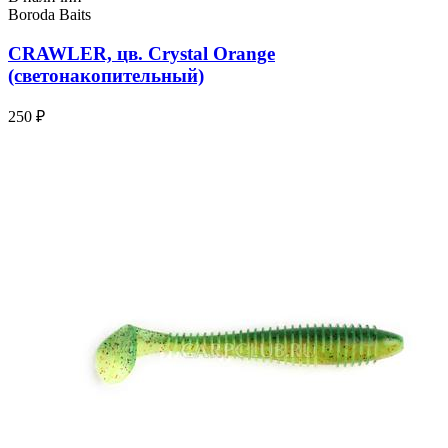
Boroda Baits
CRAWLER, цв. Crystal Orange
(светонакопительный)
250 ₽