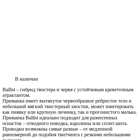
В наличии
Ballist – гибрид твистера и червя с устойчивым креветочным
атрактантом.
Приманка имеет вытянутое червеобразное ребристое тело и
небольшой мягкий твистерный хвостик, может имитировать
как пиявку или крупную личинку, так и прогонистого малька.
Приманка Ballist идеально подходит для разнесенных
оснасток – отводного поводка, каролины или сплит-шота.
Проводки возможны самые разные – от медленной
равномерной до подобия твитчинга с резкими небольшими