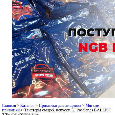
Главная
>
Каталог
>
Приманки для хищника
>
Мягкие
приманки
> Твистеры съедоб. искусст. LJ Pro Series BALLIST
3.3in (08.40)/F08 8шт.