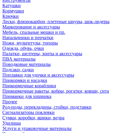
Инструменты
Катушки
Кормушки
Крючки
Лески, флюрокарбон, плетеные шнуры, шок-лидеры
Маркерование и аксессуары
Мебель, спальные мешки и пр.
Напальчники и перчатки
Ножи, мультитулы, топоры
Одежда, обувь, очки
Палатки, шелтеры, зонты и аксессуары
ПВА материалы
Поводковые материалы
Подсаки, садки
Поплавки для удочки и аксессуары
Прикормки и насадки
Прикормочные кораблики
Прикормочные ракеты, кобры, рогатки, ковши, сита
Приманки для хищника
Прочее
Род-поды, перекладины, стойки, подставки
Сигнализаторы поклевки
Сумки, коробки, ящики, ведра
Удилища
Услуги и упаковочные материалы