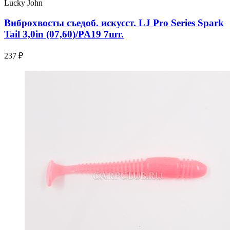
Lucky John
Виброхвосты съедоб. искусст. LJ Pro Series Spark
Tail 3,0in (07,60)/PA19 7шт.
237 ₽