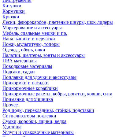
Инструменты
Катушки
Кормушки
Крючки
Лески, флюрокарбон, плетеные шнуры, шок-лидеры
Маркерование и аксессуары
Мебель, спальные мешки и пр.
Напальчники и перчатки
Ножи, мультитулы, топоры
Одежда, обувь, очки
Палатки, шелтеры, зонты и аксессуары
ПВА материалы
Поводковые материалы
Подсаки, садки
Поплавки для удочки и аксессуары
Прикормки и насадки
Прикормочные кораблики
Прикормочные ракеты, кобры, рогатки, ковши, сита
Приманки для хищника
Прочее
Род-поды, перекладины, стойки, подставки
Сигнализаторы поклевки
Сумки, коробки, ящики, ведра
Удилища
Услуги и упаковочные материалы