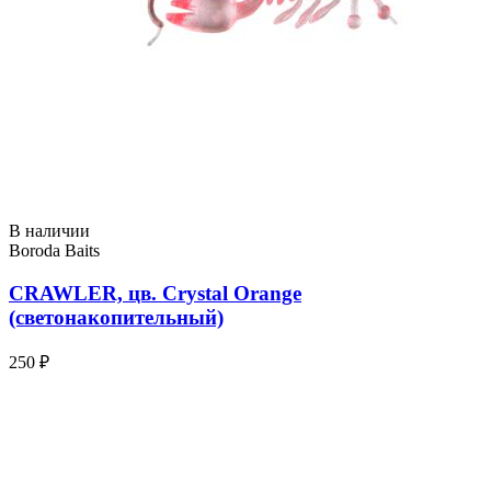
В наличии
Boroda Baits
CRAWLER, цв. Crystal Orange
(светонакопительный)
250 ₽