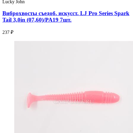
Lucky John
Виброхвосты съедоб. искусст. LJ Pro Series Spark
Tail 3,0in (07,60)/PA19 7шт.
237 ₽