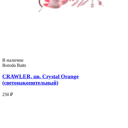
В наличии
Boroda Baits
CRAWLER, цв. Crystal Orange
(светонакопительный)
250 ₽