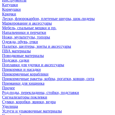
Инструменты
Катушки
Кормушки
Крючки
Лески, флюрокарбон, плетеные шнуры, шок-лидеры
Маркерование и аксессуары
Мебель, спальные мешки и пр.
Напальчники и перчатки
Ножи, мультитулы, топоры
Одежда, обувь, очки
Палатки, шелтеры, зонты и аксессуары
ПВА материалы
Поводковые материалы
Подсаки, садки
Поплавки для удочки и аксессуары
Прикормки и насадки
Прикормочные кораблики
Прикормочные ракеты, кобры, рогатки, ковши, сита
Приманки для хищника
Прочее
Род-поды, перекладины, стойки, подставки
Сигнализаторы поклевки
Сумки, коробки, ящики, ведра
Удилища
Услуги и упаковочные материалы