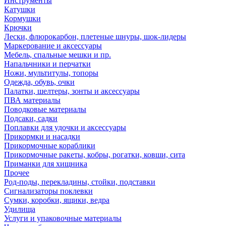
Инструменты
Катушки
Кормушки
Крючки
Лески, флюрокарбон, плетеные шнуры, шок-лидеры
Маркерование и аксессуары
Мебель, спальные мешки и пр.
Напальчники и перчатки
Ножи, мультитулы, топоры
Одежда, обувь, очки
Палатки, шелтеры, зонты и аксессуары
ПВА материалы
Поводковые материалы
Подсаки, садки
Поплавки для удочки и аксессуары
Прикормки и насадки
Прикормочные кораблики
Прикормочные ракеты, кобры, рогатки, ковши, сита
Приманки для хищника
Прочее
Род-поды, перекладины, стойки, подставки
Сигнализаторы поклевки
Сумки, коробки, ящики, ведра
Удилища
Услуги и упаковочные материалы