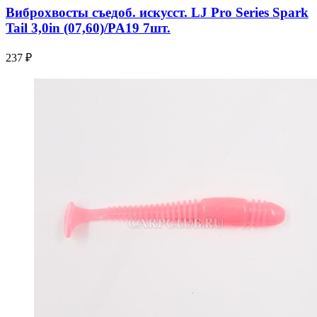
Виброхвосты съедоб. искусст. LJ Pro Series Spark
Tail 3,0in (07,60)/PA19 7шт.
237 ₽