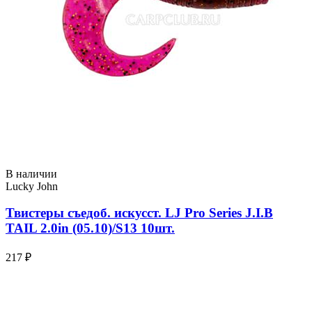
В наличии
Lucky John
Твистеры съедоб. искусст. LJ Pro Series J.I.B
TAIL 2.0in (05.10)/S13 10шт.
217 ₽