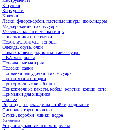
Инструменты
Катушки
Кормушки
Крючки
Лески, флюрокарбон, плетеные шнуры, шок-лидеры
Маркерование и аксессуары
Мебель, спальные мешки и пр.
Напальчники и перчатки
Ножи, мультитулы, топоры
Одежда, обувь, очки
Палатки, шелтеры, зонты и аксессуары
ПВА материалы
Поводковые материалы
Подсаки, садки
Поплавки для удочки и аксессуары
Прикормки и насадки
Прикормочные кораблики
Прикормочные ракеты, кобры, рогатки, ковши, сита
Приманки для хищника
Прочее
Род-поды, перекладины, стойки, подставки
Сигнализаторы поклевки
Сумки, коробки, ящики, ведра
Удилища
Услуги и упаковочные материалы