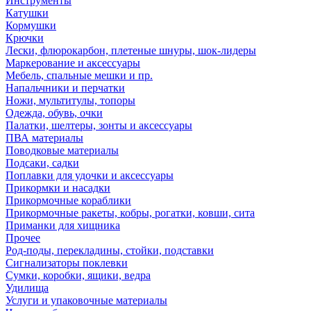
Инструменты
Катушки
Кормушки
Крючки
Лески, флюрокарбон, плетеные шнуры, шок-лидеры
Маркерование и аксессуары
Мебель, спальные мешки и пр.
Напальчники и перчатки
Ножи, мультитулы, топоры
Одежда, обувь, очки
Палатки, шелтеры, зонты и аксессуары
ПВА материалы
Поводковые материалы
Подсаки, садки
Поплавки для удочки и аксессуары
Прикормки и насадки
Прикормочные кораблики
Прикормочные ракеты, кобры, рогатки, ковши, сита
Приманки для хищника
Прочее
Род-поды, перекладины, стойки, подставки
Сигнализаторы поклевки
Сумки, коробки, ящики, ведра
Удилища
Услуги и упаковочные материалы