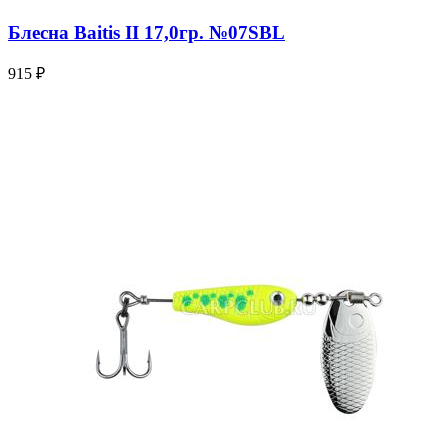
Блесна Baitis II 17,0гр. №07SBL
915 ₽