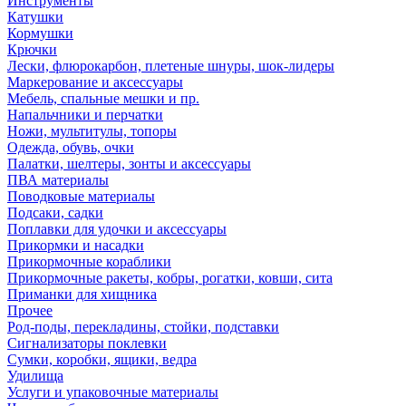
Инструменты
Катушки
Кормушки
Крючки
Лески, флюрокарбон, плетеные шнуры, шок-лидеры
Маркерование и аксессуары
Мебель, спальные мешки и пр.
Напальчники и перчатки
Ножи, мультитулы, топоры
Одежда, обувь, очки
Палатки, шелтеры, зонты и аксессуары
ПВА материалы
Поводковые материалы
Подсаки, садки
Поплавки для удочки и аксессуары
Прикормки и насадки
Прикормочные кораблики
Прикормочные ракеты, кобры, рогатки, ковши, сита
Приманки для хищника
Прочее
Род-поды, перекладины, стойки, подставки
Сигнализаторы поклевки
Сумки, коробки, ящики, ведра
Удилища
Услуги и упаковочные материалы