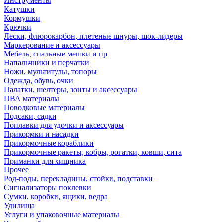
Инструменты
Катушки
Кормушки
Крючки
Лески, флюрокарбон, плетеные шнуры, шок-лидеры
Маркерование и аксессуары
Мебель, спальные мешки и пр.
Напальчники и перчатки
Ножи, мультитулы, топоры
Одежда, обувь, очки
Палатки, шелтеры, зонты и аксессуары
ПВА материалы
Поводковые материалы
Подсаки, садки
Поплавки для удочки и аксессуары
Прикормки и насадки
Прикормочные кораблики
Прикормочные ракеты, кобры, рогатки, ковши, сита
Приманки для хищника
Прочее
Род-поды, перекладины, стойки, подставки
Сигнализаторы поклевки
Сумки, коробки, ящики, ведра
Удилища
Услуги и упаковочные материалы