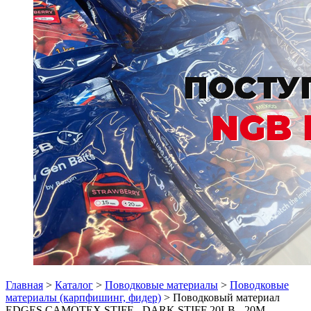
Главная
>
Каталог
>
Поводковые материалы
>
Поводковые
материалы (карпфишинг, фидер)
> Поводковый материал
EDGES CAMOTEX STIFF - DARK STIFF 20LB - 20M