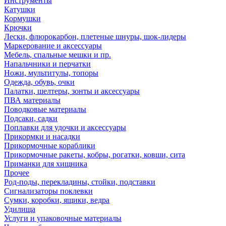
Инструменты
Катушки
Кормушки
Крючки
Лески, флюрокарбон, плетеные шнуры, шок-лидеры
Маркерование и аксессуары
Мебель, спальные мешки и пр.
Напальчники и перчатки
Ножи, мультитулы, топоры
Одежда, обувь, очки
Палатки, шелтеры, зонты и аксессуары
ПВА материалы
Поводковые материалы
Подсаки, садки
Поплавки для удочки и аксессуары
Прикормки и насадки
Прикормочные кораблики
Прикормочные ракеты, кобры, рогатки, ковши, сита
Приманки для хищника
Прочее
Род-поды, перекладины, стойки, подставки
Сигнализаторы поклевки
Сумки, коробки, ящики, ведра
Удилища
Услуги и упаковочные материалы