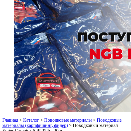
Главная
>
Каталог
>
Поводковые материалы
>
Поводковые
материалы (карпфишинг, фидер)
> Поводковый материал
Edges Camotex Stiff 25lb - 20m