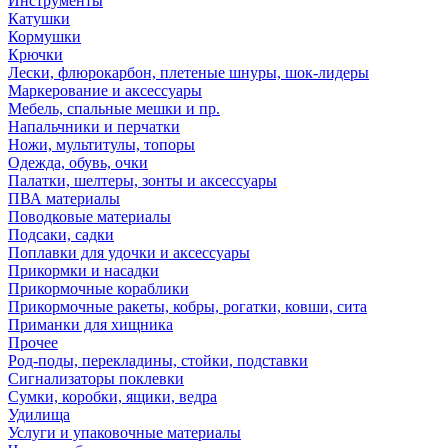
Инструменты
Катушки
Кормушки
Крючки
Лески, флюрокарбон, плетеные шнуры, шок-лидеры
Маркерование и аксессуары
Мебель, спальные мешки и пр.
Напальчники и перчатки
Ножи, мультитулы, топоры
Одежда, обувь, очки
Палатки, шелтеры, зонты и аксессуары
ПВА материалы
Поводковые материалы
Подсаки, садки
Поплавки для удочки и аксессуары
Прикормки и насадки
Прикормочные кораблики
Прикормочные ракеты, кобры, рогатки, ковши, сита
Приманки для хищника
Прочее
Род-поды, перекладины, стойки, подставки
Сигнализаторы поклевки
Сумки, коробки, ящики, ведра
Удилища
Услуги и упаковочные материалы