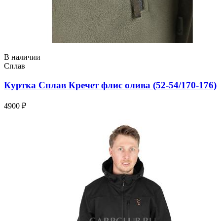
В наличии
Сплав
Куртка Сплав Кречет флис олива (52-54/170-176)
4900 ₽