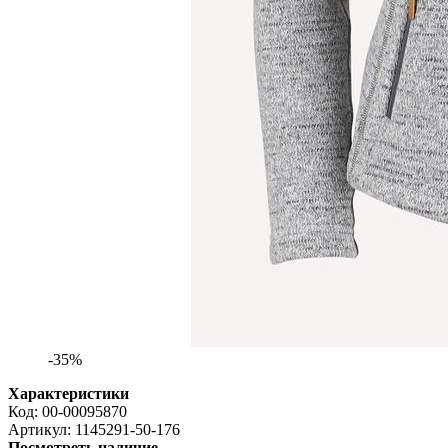
-35%
Характеристики
Код:
00-00095870
Артикул:
1145291-50-176
Посмотреть наличие