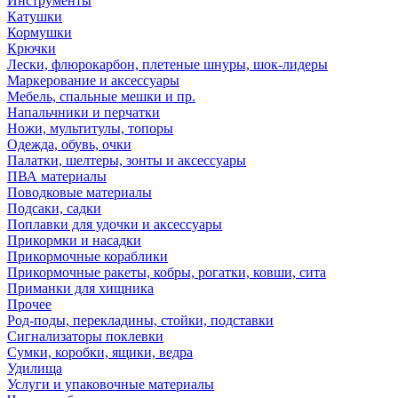
Инструменты
Катушки
Кормушки
Крючки
Лески, флюрокарбон, плетеные шнуры, шок-лидеры
Маркерование и аксессуары
Мебель, спальные мешки и пр.
Напальчники и перчатки
Ножи, мультитулы, топоры
Одежда, обувь, очки
Палатки, шелтеры, зонты и аксессуары
ПВА материалы
Поводковые материалы
Подсаки, садки
Поплавки для удочки и аксессуары
Прикормки и насадки
Прикормочные кораблики
Прикормочные ракеты, кобры, рогатки, ковши, сита
Приманки для хищника
Прочее
Род-поды, перекладины, стойки, подставки
Сигнализаторы поклевки
Сумки, коробки, ящики, ведра
Удилища
Услуги и упаковочные материалы