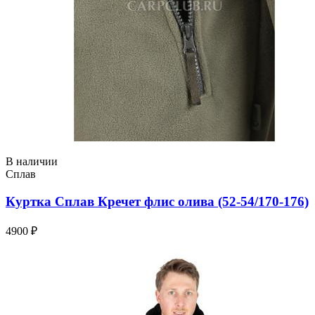
В наличии
Сплав
Куртка Сплав Кречет флис олива (52-54/170-176)
4900 ₽