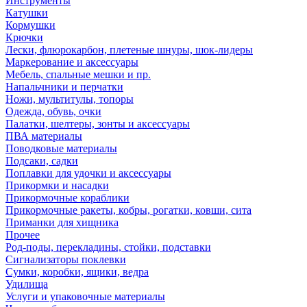
Инструменты
Катушки
Кормушки
Крючки
Лески, флюрокарбон, плетеные шнуры, шок-лидеры
Маркерование и аксессуары
Мебель, спальные мешки и пр.
Напальчники и перчатки
Ножи, мультитулы, топоры
Одежда, обувь, очки
Палатки, шелтеры, зонты и аксессуары
ПВА материалы
Поводковые материалы
Подсаки, садки
Поплавки для удочки и аксессуары
Прикормки и насадки
Прикормочные кораблики
Прикормочные ракеты, кобры, рогатки, ковши, сита
Приманки для хищника
Прочее
Род-поды, перекладины, стойки, подставки
Сигнализаторы поклевки
Сумки, коробки, ящики, ведра
Удилища
Услуги и упаковочные материалы