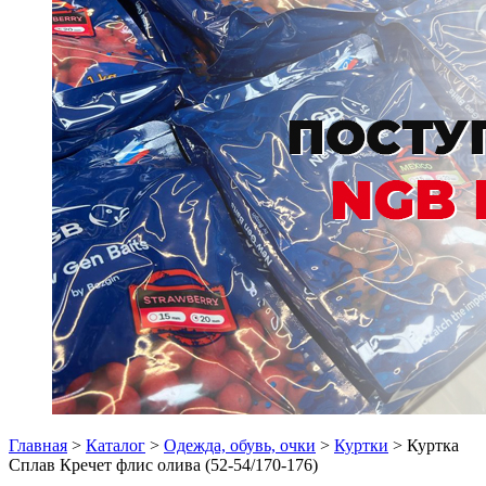
Главная
>
Каталог
>
Одежда, обувь, очки
>
Куртки
> Куртка
Сплав Кречет флис олива (52-54/170-176)