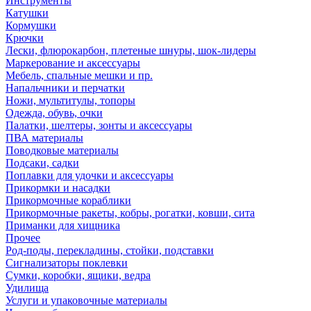
Инструменты
Катушки
Кормушки
Крючки
Лески, флюрокарбон, плетеные шнуры, шок-лидеры
Маркерование и аксессуары
Мебель, спальные мешки и пр.
Напальчники и перчатки
Ножи, мультитулы, топоры
Одежда, обувь, очки
Палатки, шелтеры, зонты и аксессуары
ПВА материалы
Поводковые материалы
Подсаки, садки
Поплавки для удочки и аксессуары
Прикормки и насадки
Прикормочные кораблики
Прикормочные ракеты, кобры, рогатки, ковши, сита
Приманки для хищника
Прочее
Род-поды, перекладины, стойки, подставки
Сигнализаторы поклевки
Сумки, коробки, ящики, ведра
Удилища
Услуги и упаковочные материалы