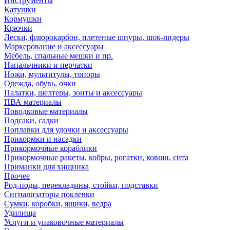
Инструменты
Катушки
Кормушки
Крючки
Лески, флюрокарбон, плетеные шнуры, шок-лидеры
Маркерование и аксессуары
Мебель, спальные мешки и пр.
Напальчники и перчатки
Ножи, мультитулы, топоры
Одежда, обувь, очки
Палатки, шелтеры, зонты и аксессуары
ПВА материалы
Поводковые материалы
Подсаки, садки
Поплавки для удочки и аксессуары
Прикормки и насадки
Прикормочные кораблики
Прикормочные ракеты, кобры, рогатки, ковши, сита
Приманки для хищника
Прочее
Род-поды, перекладины, стойки, подставки
Сигнализаторы поклевки
Сумки, коробки, ящики, ведра
Удилища
Услуги и упаковочные материалы