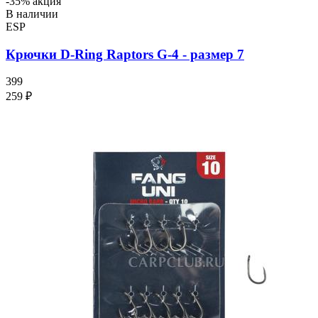
-35% акция
В наличии
ESP
Крючки D-Ring Raptors G-4 - размер 7
399
259 ₽