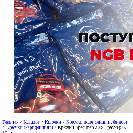
Главная
>
Каталог
>
Крючки
>
Крючки (карпфишинг, фидер)
>
Крючки (карпфишинг)
> Крючки Specimen 2XS - размер 6,
10 шт.