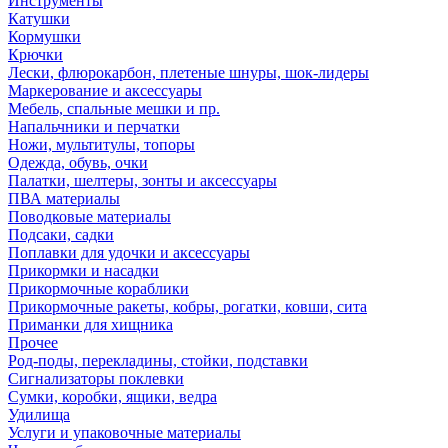
Инструменты
Катушки
Кормушки
Крючки
Лески, флюрокарбон, плетеные шнуры, шок-лидеры
Маркерование и аксессуары
Мебель, спальные мешки и пр.
Напальчники и перчатки
Ножи, мультитулы, топоры
Одежда, обувь, очки
Палатки, шелтеры, зонты и аксессуары
ПВА материалы
Поводковые материалы
Подсаки, садки
Поплавки для удочки и аксессуары
Прикормки и насадки
Прикормочные кораблики
Прикормочные ракеты, кобры, рогатки, ковши, сита
Приманки для хищника
Прочее
Род-поды, перекладины, стойки, подставки
Сигнализаторы поклевки
Сумки, коробки, ящики, ведра
Удилища
Услуги и упаковочные материалы