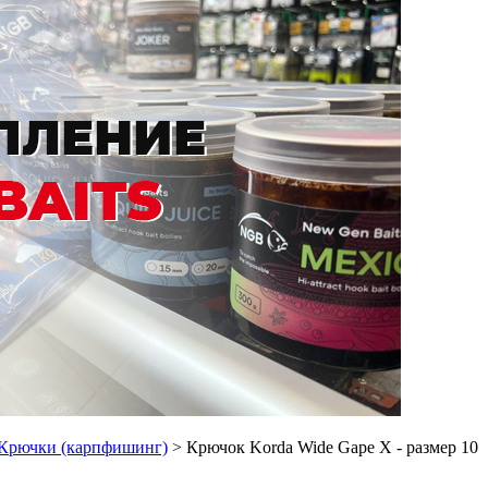
Крючки (карпфишинг)
> Крючок Korda Wide Gape X - размер 10